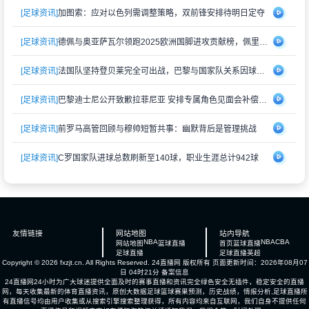
[足球资讯]
加图索：应对以色列需调整策略，双前锋安排待明日定夺
[足球资讯]
德佩与奥亚萨瓦尔领跑2025欧洲国脚进攻贡献榜，佩里西奇紧随其后
[足球资讯]
法国队坚持登贝莱完全可出战，巴黎与国家队关系因球员伤情再度紧张
[足球资讯]
巴黎迪士尼公开致歉拉菲尼亚 安排专属角色见面会补偿受冷落经历
[足球资讯]
前罗马高管回顾与穆帅短暂共事：幽默背后是管理挑战
[足球资讯]
C罗国家队进球总数刷新至140球，职业生涯总计942球
友情链接
网站地图
站内导航
NBA
NBA
CBA
网站地图
篮球直播
首页
篮球直播
足球直播
足球直播
英超
Copyright © 2026 fxzjt.cn. All Rights Reserved.
24直播网
版权所有 页面更新时间：2026年08月07
日 04时21分
备案信息
24直播网24小时为广大球迷提供全面及时的赛事直播和资讯完全绿色安全无插件，稳定安全的直播
网，每天收集最新的体育直播资讯，原创大数据足球篮球赛果预测，历史战绩，情报分析,足球直播所
有直播信号均由用户收集或从搜索引擎搜索整理获得，所有内容均来自互联网，我们自身不提供任何