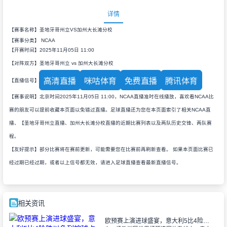
详情
【赛事名称】圣地牙哥州立VS加州大长滩分校
【赛事分类】
NCAA
【开赛时间】2025年11月05日 11:00
【对阵双方】圣地牙哥州立 vs 加州大长滩分校
高清直播
咪咕体育
免费直播
腾讯体育
【直播信号】
【赛事说明】北京时间2025年11月05日 11:00，NCAA直播准时在线播放，喜欢看NCAA比
赛的朋友可以提前收藏本页面以免错过直播。足球直播还为您在本页面索引了相关NCAA直
播、【圣地牙哥州立直播、加州大长滩分校直播的近期比赛列表以及两队历史交锋、两队赛
程。
【友好提示】部分比赛将在赛前更新，可能需要您在比赛前再刷新查看。 如果本页面比赛已
经过期已经过期，或者以上信号都无效，请进入足球直播查看最新直播信号。
相关资讯
欧预赛上演进球盛宴，意大利5比4险胜以色列控球占优