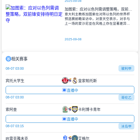
2025-09-08
加图索：应对以色列需调整策略，双前锋安排待明日定夺
意大利主教练加图索在对阵以色列的世界杯
预选赛前瞻采访中，对意天空表示，对手与
上一场的爱沙尼亚在风格上存在显著差异。
他指出，爱沙尼亚更依赖身体对抗和强硬防
守，而以色列则是一支技术细腻、反击能力
出色的
2025-09-08
相关赛事
08-07 03:00
玻利甲
宾托大学生
皇家帕托斯
直播中
08-07 03:00
哥伦乙
索阿查
卡利博卡青年
直播中
08-07 03:15
冰岛甲
IR雷克雅未克
艾格尔