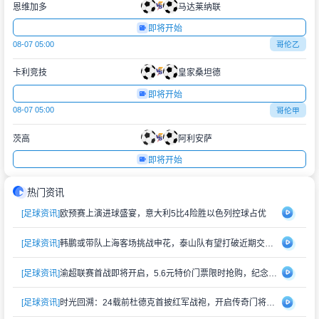
恩维加多
马达莱纳联
即将开始
08-07 05:00
哥伦乙
卡利竞技
皇家桑坦德
即将开始
08-07 05:00
哥伦甲
茨高
阿利安萨
即将开始
热门资讯
[足球资讯]
欧预赛上演进球盛宴，意大利5比4险胜以色列控球占优
[足球资讯]
韩鹏或带队上海客场挑战申花，泰山队有望打破近期交锋劣势
[足球资讯]
渝超联赛首战即将开启，5.6元特价门票限时抢购，纪念礼品同步赠送
[足球资讯]
时光回溯：24载前杜德克首披红军战袍，开启传奇门将生涯