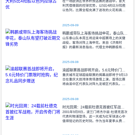
在一场欧洲区世界杯预选赛的激战中，意大
利凭借微弱的控球优势，以5比4的比分险胜
以色列，比赛全程充满了进攻的火花和高效
的射门机会。赛后技术统计显示，以色列在
控球率上以46%对54%不敌意大利，而在射
2025-09-09
韩鹏或带队上海客场挑战申花，泰山队有望打破近期交锋劣势
山东泰山队本周五将迎来中超赛场上的关键
战役，客场对阵上海申花。来自《济南时
报》的最新消息指出，代理主帅韩鹏极有可
能继续执掌教鞭，率队出征上海，这场鲁沪
对决无疑成为其执教能力的又一次重要检
验。
2025-09-08
渝超联赛首战即将开启，5.6元特价门票限时抢购，纪念礼品同步赠送
重庆城市足球超级联赛的揭幕战即将于9月13
日在重庆大田湾体育场激情上演，首场比赛
将由渝中区代表队对阵九龙坡区代表队。据
重庆广电第1眼透露，门票发售将于9月9日上
午10时准时开始，每张票价仅为5.6
2025-09-08
时光回溯：24载前杜德克首披红军战袍，开启传奇门将生涯
2001年9月8日，波兰门将杰尔兹-杜德克首次
代表利物浦登场，这一天成为红军球迷心中
值得铭记的历史时刻。作为当年夏季从费耶
诺德转会而来的新援，杜德克迅速融入球
队，开启了自己在英超赛场的辉煌篇章。