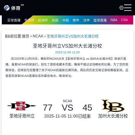
NBA
CBA
足球直播
世界杯
欧洲杯
英超
中超
德甲
法甲
篮球直播
页
直播
直播
NCAA
当前位置:
首页
圣地牙哥州立VS加州大长滩分校
资讯
圣地牙哥州立VS加州大长滩分校
资讯
2025-11-05 11:00
录像
录像
在2025年11月05日，精彩的NCAA对决【圣地牙哥州立 vs 加州大长滩分校】将进行直
播。喜爱NCAA的球迷们，别忘了提前收藏本页面，确保不错过这场精彩的比赛。为了您的观
赛体验，还特别为您整理了关于NCAA的最新比赛列表、两队的历史交锋记录和赛程安排。这
里是您获取NCAA直播信息的最佳地点，敬请关注。
NCAA
77
VS
45
2025-11-05 11:00
圣地牙哥州立
加州大长滩分校
已结束