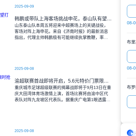
2025-09-09
韩鹏或带队上海客场挑战申花，泰山队有望打破近期交锋劣势
08-0
山东泰山队本周五将迎来中超赛场上的关键战役，
客场对阵上海申花。来自《济南时报》的最新消息
指出，代理主帅韩鹏极有可能继续执掌教鞭，率队
布里
出征上海，这场鲁沪对决无疑成为其执教能力的又
一次重要检验。
08-0
2025-09-08
渝超联赛首战即将开启，5.6元特价门票限时抢购，纪念礼品同步赠送
布罗
重庆城市足球超级联赛的揭幕战即将于9月13日在重
庆大田湾体育场激情上演，首场比赛将由渝中区代
表队对阵九龙坡区代表队。据重庆广电第1眼透露，
门票发售将于9月9日上午10时准时开始，每张票价
仅为5.6
2025-09-08