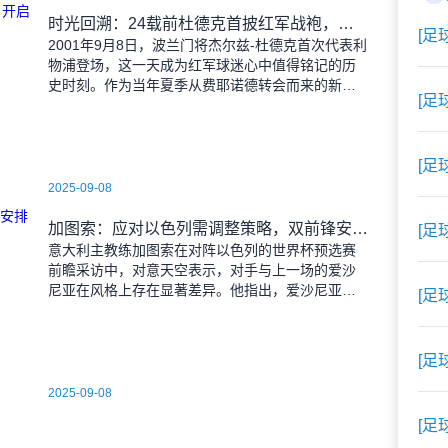
时光回溯：24载前杜德克首披红军战袍，开启传奇门将生涯
[足
2001年9月8日，波兰门将杰尔兹-杜德克首次代表利
物浦登场，这一天成为红军球迷心中值得铭记的历
史时刻。作为当年夏季从费耶诺德转会而来的新
[足
援，杜德克迅速融入球队，开启了自己在英超赛场
的辉煌篇章。
[足
2025-09-08
加图索：应对以色列需调整策略，双前锋安排待明日定夺
[足
意大利主教练加图索在对阵以色列的世界杯预选赛
前瞻采访中，对意天空表示，对手与上一场的爱沙
尼亚在风格上存在显著差异。他指出，爱沙尼亚更
[足
依赖身体对抗和强硬防守，而以色列则是一支技术
细腻、反击能力出色的
[足
2025-09-08
[足