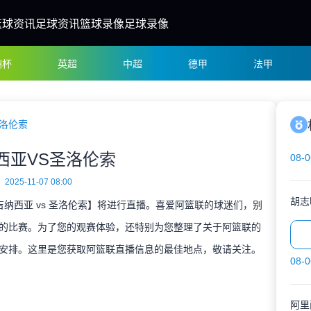
篮球资讯
足球资讯
篮球录像
足球录像
洲杯
英超
中超
德甲
法甲
圣洛伦索
西亚VS圣洛伦索
08-0
2025-11-07 08:00
胡志
【吉纳西亚 vs 圣洛伦索】将进行直播。喜爱阿篮联的球迷们，别
的比赛。为了您的观赛体验，还特别为您整理了关于阿篮联的
安排。这里是您获取阿篮联直播信息的最佳地点，敬请关注。
08-0
阿里