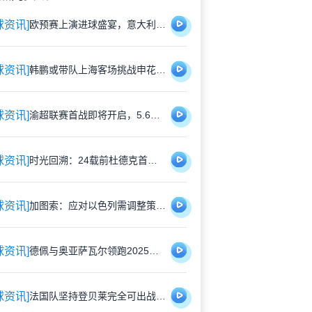
球资讯]
欧预赛上演进球盛宴，意大利5比4险胜以色列控球占优
球资讯]
韩鹏或带队上海客场挑战申花，泰山队有望打破近期交锋劣势
球资讯]
渝超联赛首战即将开启，5.6元特价门票限时抢购，纪念礼品同步赠送
球资讯]
时光回溯：24载前杜德克首披红军战袍，开启传奇门将生涯
球资讯]
加图索：应对以色列需调整策略，双前锋安排待明日定夺
球资讯]
德佩与奥亚萨瓦尔领跑2025欧洲国脚进攻贡献榜，佩里西奇紧随其后
球资讯]
法国队坚持登贝莱完全可出战，巴黎与国家队关系因球员伤情再度紧张