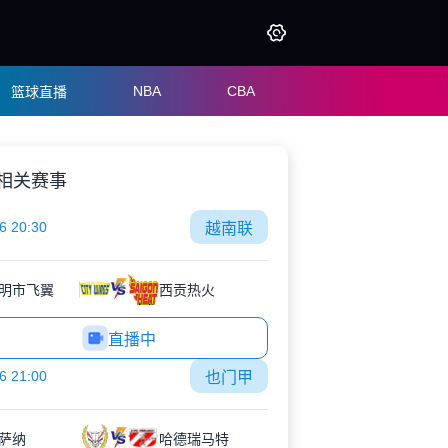
NBA
CBA
篮球直播
相关赛事
6 20:30
越南联
明市飞翼
西贡热火
直播中
6 21:00
也门甲
萨纳
哈德瑞马特