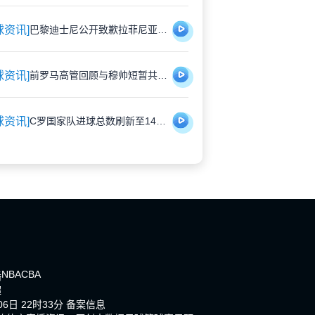
球资讯]
巴黎迪士尼公开致歉拉菲尼亚 安排专属角色见面会补偿受冷落经历
球资讯]
前罗马高管回顾与穆帅短暂共事：幽默背后是管理挑战
球资讯]
C罗国家队进球总数刷新至140球，职业生涯总计942球
NBA
CBA
播
超
6日 22时33分
备案信息