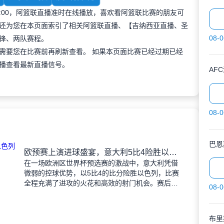
 08:00，阿篮联直播准时在线播放，喜欢看阿篮联比赛的朋友可
还为您在本页面索引了相关阿篮联直播、【吉纳西亚直播、圣
08-0
锋、两队赛程。
需要您在比赛前再刷新查看。 如果本页面比赛已经过期已经
播查看最新直播信号。
AF
08-0
巴恩
欧预赛上演进球盛宴，意大利5比4险胜以色列控球占优
在一场欧洲区世界杯预选赛的激战中，意大利凭借
微弱的控球优势，以5比4的比分险胜以色列，比赛
全程充满了进攻的火花和高效的射门机会。赛后技
08-0
术统计显示，以色列在控球率上以46%对54%不敌
意大利，而在射
布里