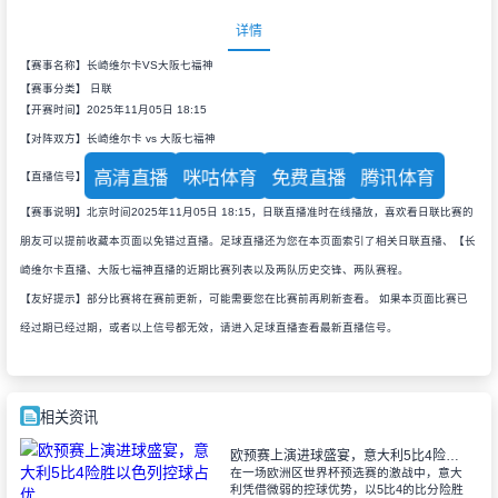
详情
【赛事名称】长崎维尔卡VS大阪七福神
【赛事分类】
日联
【开赛时间】2025年11月05日 18:15
【对阵双方】长崎维尔卡 vs 大阪七福神
高清直播
咪咕体育
免费直播
腾讯体育
【直播信号】
【赛事说明】北京时间2025年11月05日 18:15，日联直播准时在线播放，喜欢看日联比赛的
朋友可以提前收藏本页面以免错过直播。足球直播还为您在本页面索引了相关日联直播、【长
崎维尔卡直播、大阪七福神直播的近期比赛列表以及两队历史交锋、两队赛程。
【友好提示】部分比赛将在赛前更新，可能需要您在比赛前再刷新查看。 如果本页面比赛已
经过期已经过期，或者以上信号都无效，请进入足球直播查看最新直播信号。
相关资讯
欧预赛上演进球盛宴，意大利5比4险胜以色列控球占优
在一场欧洲区世界杯预选赛的激战中，意大
利凭借微弱的控球优势，以5比4的比分险胜