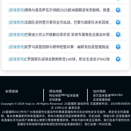
[足球资讯]
德佩与奥亚萨瓦尔领跑2025欧洲国脚进攻贡献榜，佩里西奇紧随其后
[足球资讯]
法国队坚持登贝莱完全可出战，巴黎与国家队关系因球员伤情再度紧张
[足球资讯]
巴黎迪士尼公开致歉拉菲尼亚 安排专属角色见面会补偿受冷落经历
[足球资讯]
前罗马高管回顾与穆帅短暂共事：幽默背后是管理挑战
[足球资讯]
C罗国家队进球总数刷新至140球，职业生涯总计942球
友情链接
网站地图
站内导航
NBA
NBA
CBA
网站地图
篮球直播
首页
篮球直播
足球直播
足球直播
英超
Copyright © 2026 fxzjt.cn. All Rights Reserved.
24直播网
版权所有 页面更新时间：2026年08月06
日 15时12分
备案信息
24直播网24小时为广大球迷提供全面及时的赛事直播和资讯完全绿色安全无插件，稳定安全的直播
网，每天收集最新的体育直播资讯，原创大数据足球篮球赛果预测，历史战绩，情报分析,足球直播所
有直播信号均由用户收集或从搜索引擎搜索整理获得，所有内容均来自互联网，我们自身不提供任何
直播信号和视频内容如有侵犯您的权益请通知我们，我们会第一时间处理。