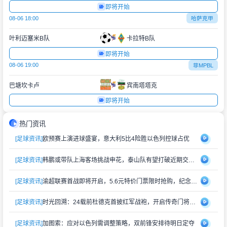
即将开始
08-06 18:00
哈萨克甲
叶利迈塞米B队
卡拉特B队
即将开始
08-06 19:00
菲MPBL
巴塘坎卡卢
宾南塔塔克
即将开始
热门资讯
[足球资讯]
欧预赛上演进球盛宴，意大利5比4险胜以色列控球占优
[足球资讯]
韩鹏或带队上海客场挑战申花，泰山队有望打破近期交锋劣势
[足球资讯]
渝超联赛首战即将开启，5.6元特价门票限时抢购，纪念礼品同步赠送
[足球资讯]
时光回溯：24载前杜德克首披红军战袍，开启传奇门将生涯
[足球资讯]
加图索：应对以色列需调整策略，双前锋安排待明日定夺