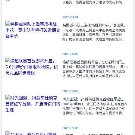
以色列，比赛全程充满了进攻的火花和高效
的射门机会。赛后技术统计显示，以色列在
控球率上以46%对54%不敌意大利，而在射
2025-09-09
韩鹏或带队上海客场挑战申花，泰山队有望打破近期交锋劣势
山东泰山队本周五将迎来中超赛场上的关键
战役，客场对阵上海申花。来自《济南时
报》的最新消息指出，代理主帅韩鹏极有可
能继续执掌教鞭，率队出征上海，这场鲁沪
对决无疑成为其执教能力的又一次重要检
验。
2025-09-08
渝超联赛首战即将开启，5.6元特价门票限时抢购，纪念礼品同步赠送
重庆城市足球超级联赛的揭幕战即将于9月13
日在重庆大田湾体育场激情上演，首场比赛
将由渝中区代表队对阵九龙坡区代表队。据
重庆广电第1眼透露，门票发售将于9月9日上
午10时准时开始，每张票价仅为5.6
2025-09-08
时光回溯：24载前杜德克首披红军战袍，开启传奇门将生涯
2001年9月8日，波兰门将杰尔兹-杜德克首次
代表利物浦登场，这一天成为红军球迷心中
值得铭记的历史时刻。作为当年夏季从费耶
诺德转会而来的新援，杜德克迅速融入球
队，开启了自己在英超赛场的辉煌篇章。
2025-09-08