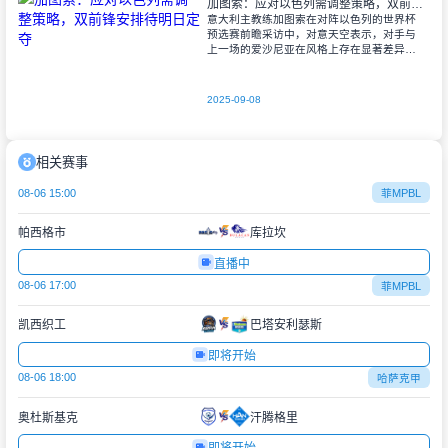
加图索：应对以色列需调整策略，双前锋安排待明日定夺
意大利主教练加图索在对阵以色列的世界杯
预选赛前瞻采访中，对意天空表示，对手与
上一场的爱沙尼亚在风格上存在显著差异。
他指出，爱沙尼亚更依赖身体对抗和强硬防
守，而以色列则是一支技术细腻、反击能力
出色的
2025-09-08
相关赛事
08-06 15:00
菲MPBL
帕西格市
库拉坎
直播中
08-06 17:00
菲MPBL
凯西织工
巴塔安利瑟斯
即将开始
08-06 18:00
哈萨克甲
奥杜斯基克
汗腾格里